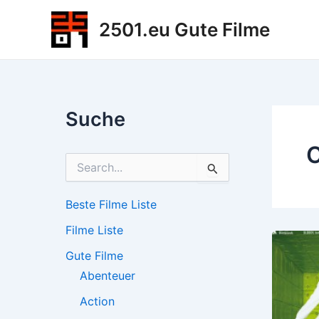
Zum
2501.eu Gute Filme
Inhalt
springen
Suche
C
S
u
c
h
Beste Filme Liste
e
Filme Liste
n
n
Gute Filme
a
c
Abenteuer
h
Action
: