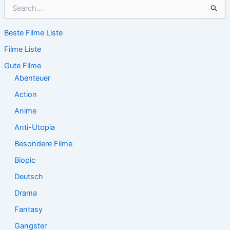
S
u
c
Beste Filme Liste
h
e
Filme Liste
n
n
Gute Filme
a
Abenteuer
c
Action
h
:
Anime
Anti-Utopia
Besondere Filme
Biopic
Deutsch
Drama
Fantasy
Gangster