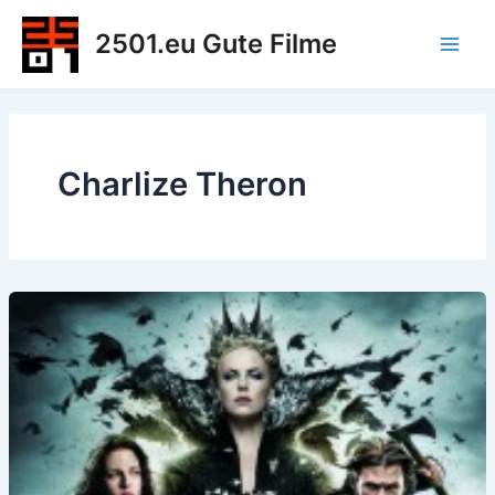
Zum
2501.eu Gute Filme
Inhalt
Main
springen
Men
Charlize Theron