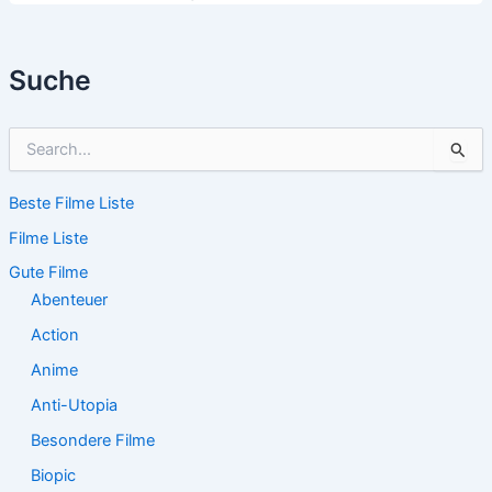
Suche
S
u
c
Beste Filme Liste
h
e
Filme Liste
n
n
Gute Filme
a
Abenteuer
c
Action
h
:
Anime
Anti-Utopia
Besondere Filme
Biopic