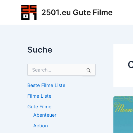
Zum
2501.eu Gute Filme
Inhalt
springen
Suche
C
S
u
c
h
Beste Filme Liste
e
Filme Liste
n
n
Gute Filme
a
c
Abenteuer
h
Action
: