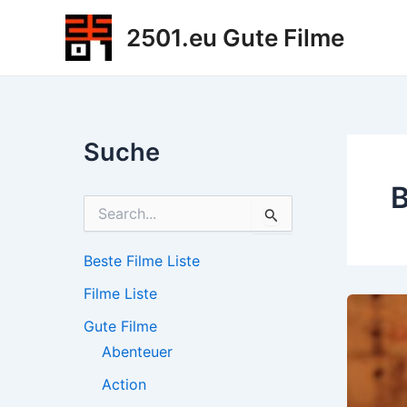
Zum
2501.eu Gute Filme
Inhalt
springen
Suche
B
S
u
c
h
Beste Filme Liste
e
Filme Liste
n
n
Gute Filme
a
c
Abenteuer
h
Action
: