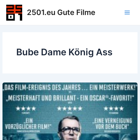
Zum
2501.eu Gute Filme
Inhalt
Main
springen
Men
Bube Dame König Ass