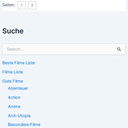
Seiten:
1
2
Suche
S
u
c
Beste Filme Liste
h
e
Filme Liste
n
n
Gute Filme
a
Abenteuer
c
Action
h
:
Anime
Anti-Utopia
Besondere Filme