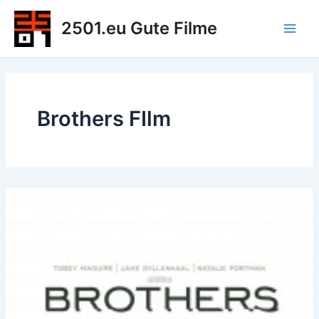
Zum
2501.eu Gute Filme
Inhalt
Main
springen
Men
Brothers FIlm