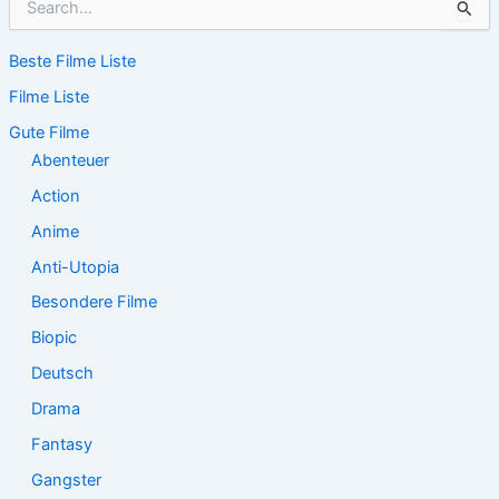
u
c
Beste Filme Liste
h
e
Filme Liste
n
n
Gute Filme
a
Abenteuer
c
Action
h
:
Anime
Anti-Utopia
Besondere Filme
Biopic
Deutsch
Drama
Fantasy
Gangster