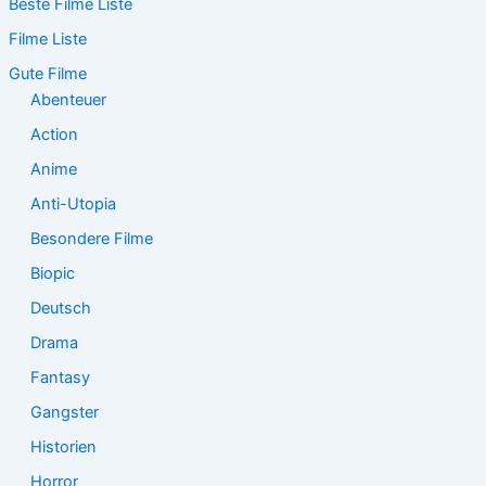
Beste Filme Liste
h
e
Filme Liste
n
n
Gute Filme
a
Abenteuer
c
Action
h
:
Anime
Anti-Utopia
Besondere Filme
Biopic
Deutsch
Drama
Fantasy
Gangster
Historien
Horror