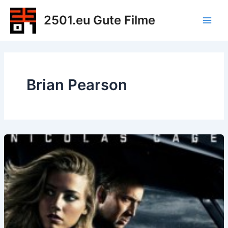
Zum
2501.eu Gute Filme
Inhalt
Main
springen
Men
Brian Pearson