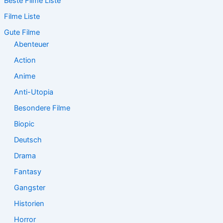
Beste Filme Liste
h
e
Filme Liste
n
n
Gute Filme
a
Abenteuer
c
Action
h
:
Anime
Anti-Utopia
Besondere Filme
Biopic
Deutsch
Drama
Fantasy
Gangster
Historien
Horror