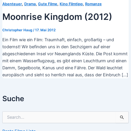
,
,
,
,
Abenteuer
Drama
Gute Filme
Kino Filmtipp
Romanze
Moonrise Kingdom (2012)
Christopher Haug
/
17. Mai 2012
Ein Film wie ein Film: Traumhaft, einfach, großartig – und
todernst! Wir befinden uns in den Sechzigern auf einer
abgeschiedenen Insel vor Neuenglands Küste. Die Post kommt
mit einem Wasserflugzeug, es gibt einen Leuchtturm und einen
Damm, Segelboote, Kanus und eine Fähre. Der Wald leuchtet
europäisch und sieht so herrlich real aus, dass der Einbruch […]
Suche
S
u
c