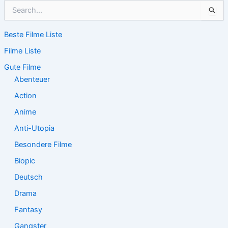
S
u
c
Beste Filme Liste
h
e
Filme Liste
n
n
Gute Filme
a
Abenteuer
c
Action
h
:
Anime
Anti-Utopia
Besondere Filme
Biopic
Deutsch
Drama
Fantasy
Gangster