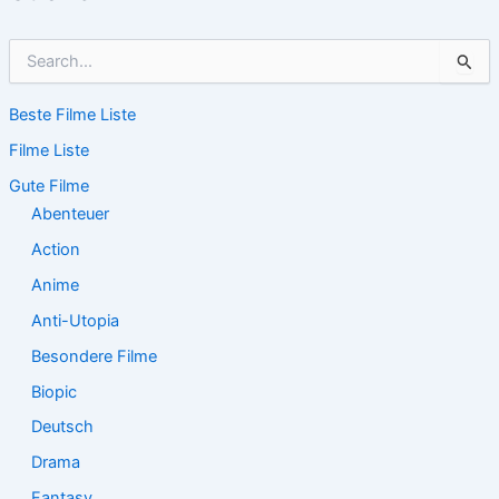
S
u
c
Beste Filme Liste
h
e
Filme Liste
n
n
Gute Filme
a
Abenteuer
c
Action
h
:
Anime
Anti-Utopia
Besondere Filme
Biopic
Deutsch
Drama
Fantasy