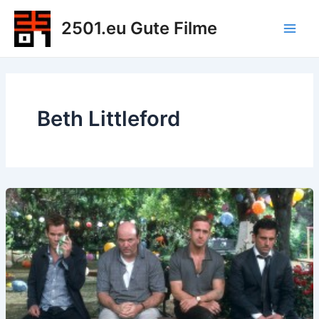
Zum
2501.eu Gute Filme
Inhalt
Main
springen
Men
Beth Littleford