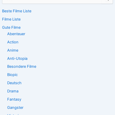
u
c
Beste Filme Liste
h
e
Filme Liste
n
n
Gute Filme
a
Abenteuer
c
Action
h
:
Anime
Anti-Utopia
Besondere Filme
Biopic
Deutsch
Drama
Fantasy
Gangster