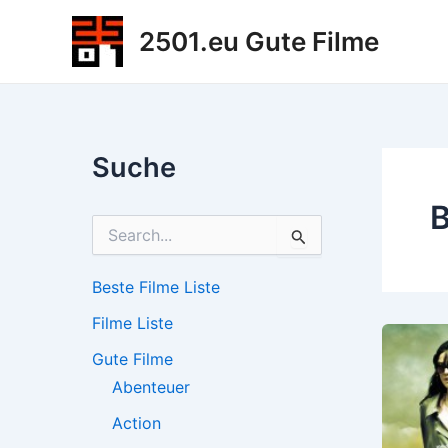
Zum
2501.eu Gute Filme
Inhalt
springen
Suche
B
S
u
c
h
Beste Filme Liste
e
Filme Liste
n
n
Gute Filme
a
c
Abenteuer
h
Action
: