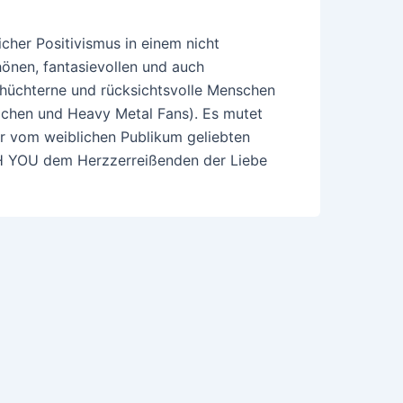
cher Positivismus in einem nicht
nen, fantasievollen und auch
schüchterne und rücksichtsvolle Menschen
dchen und Heavy Metal Fans). Es mutet
er vom weiblichen Publikum geliebten
 YOU dem Herzzerreißenden der Liebe