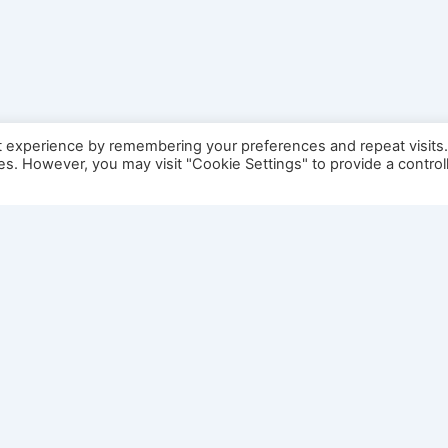
t experience by remembering your preferences and repeat visits
ies. However, you may visit "Cookie Settings" to provide a control