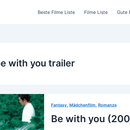
Beste Filme Liste
Filme Liste
Gute 
e with you trailer
,
,
Fantasy
Mädchenfilm
Romanze
Be with you (20