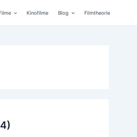
Filme
Kinofilme
Blog
Filmtheorie
04)