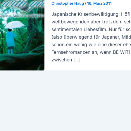
Christopher Haug
/
16. März 2011
Japanische Krisenbewältigung: Höfli
weltbewegenden aber trotzdem schö
sentimentalen Liebesfilm. Nur für 
(also überwiegend für Japaner, Mä
schon ein wenig wie eine dieser eh
Fernsehromanzen an, wenn BE WITH
zwischen […]