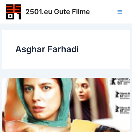
Zum
2501.eu Gute Filme
Inhalt
Main
springen
Men
Asghar Farhadi