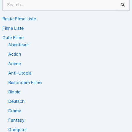
S
u
c
Beste Filme Liste
h
e
Filme Liste
n
n
Gute Filme
a
Abenteuer
c
Action
h
:
Anime
Anti-Utopia
Besondere Filme
Biopic
Deutsch
Drama
Fantasy
Gangster