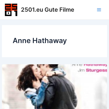
Zum
2501.eu Gute Filme
Inhalt
Main
springen
Men
Anne Hathaway