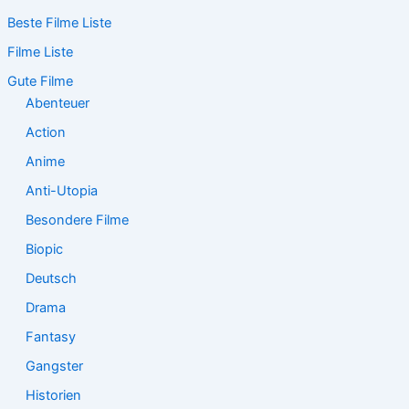
c
Beste Filme Liste
h
e
Filme Liste
n
n
Gute Filme
a
Abenteuer
c
Action
h
:
Anime
Anti-Utopia
Besondere Filme
Biopic
Deutsch
Drama
Fantasy
Gangster
Historien