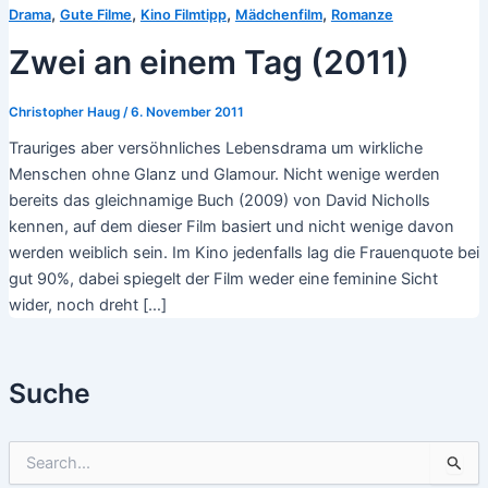
,
,
,
,
Drama
Gute Filme
Kino Filmtipp
Mädchenfilm
Romanze
Zwei an einem Tag (2011)
Christopher Haug
/
6. November 2011
Trauriges aber versöhnliches Lebensdrama um wirkliche
Menschen ohne Glanz und Glamour. Nicht wenige werden
bereits das gleichnamige Buch (2009) von David Nicholls
kennen, auf dem dieser Film basiert und nicht wenige davon
werden weiblich sein. Im Kino jedenfalls lag die Frauenquote bei
gut 90%, dabei spiegelt der Film weder eine feminine Sicht
wider, noch dreht […]
Suche
S
u