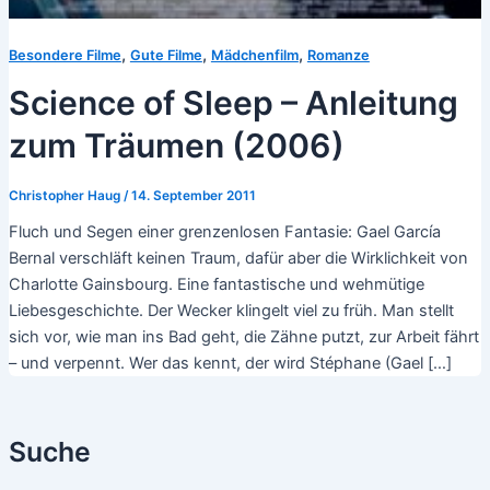
,
,
,
Besondere Filme
Gute Filme
Mädchenfilm
Romanze
Science of Sleep – Anleitung
zum Träumen (2006)
Christopher Haug
/
14. September 2011
Fluch und Segen einer grenzenlosen Fantasie: Gael García
Bernal verschläft keinen Traum, dafür aber die Wirklichkeit von
Charlotte Gainsbourg. Eine fantastische und wehmütige
Liebesgeschichte. Der Wecker klingelt viel zu früh. Man stellt
sich vor, wie man ins Bad geht, die Zähne putzt, zur Arbeit fährt
– und verpennt. Wer das kennt, der wird Stéphane (Gael […]
Suche