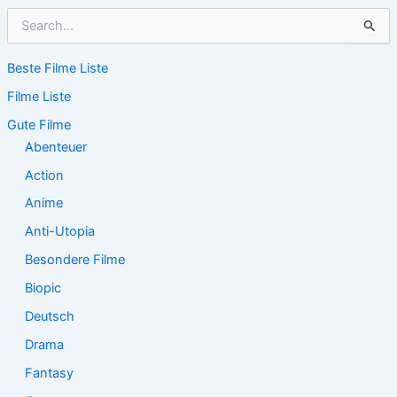
S
u
c
Beste Filme Liste
h
e
Filme Liste
n
n
Gute Filme
a
Abenteuer
c
Action
h
:
Anime
Anti-Utopia
Besondere Filme
Biopic
Deutsch
Drama
Fantasy