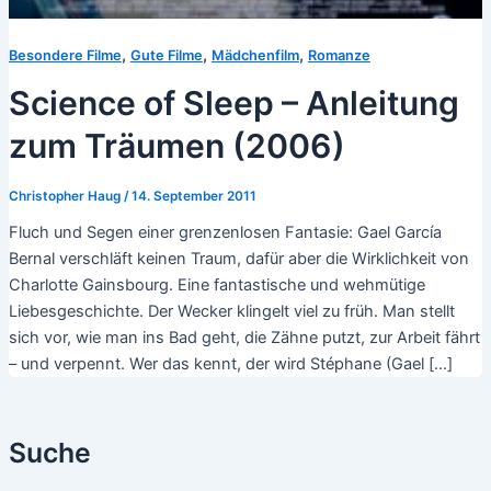
,
,
,
Besondere Filme
Gute Filme
Mädchenfilm
Romanze
Science of Sleep – Anleitung
zum Träumen (2006)
Christopher Haug
/
14. September 2011
Fluch und Segen einer grenzenlosen Fantasie: Gael García
Bernal verschläft keinen Traum, dafür aber die Wirklichkeit von
Charlotte Gainsbourg. Eine fantastische und wehmütige
Liebesgeschichte. Der Wecker klingelt viel zu früh. Man stellt
sich vor, wie man ins Bad geht, die Zähne putzt, zur Arbeit fährt
– und verpennt. Wer das kennt, der wird Stéphane (Gael […]
Suche