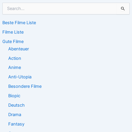
S
u
c
Beste Filme Liste
h
e
Filme Liste
n
n
Gute Filme
a
Abenteuer
c
Action
h
:
Anime
Anti-Utopia
Besondere Filme
Biopic
Deutsch
Drama
Fantasy