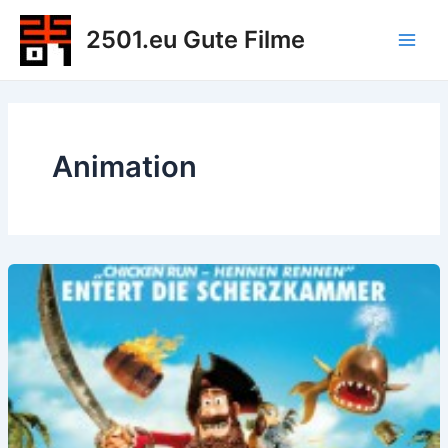
Zum
2501.eu Gute Filme
Inhalt
Main
springen
Men
Animation