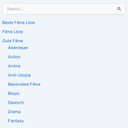
S
u
c
Beste Filme Liste
h
e
Filme Liste
n
n
Gute Filme
a
Abenteuer
c
Action
h
:
Anime
Anti-Utopia
Besondere Filme
Biopic
Deutsch
Drama
Fantasy