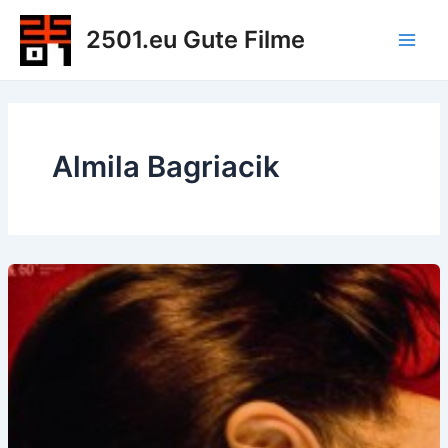
Zum
2501.eu Gute Filme
Inhalt
Main
springen
Men
Almila Bagriacik