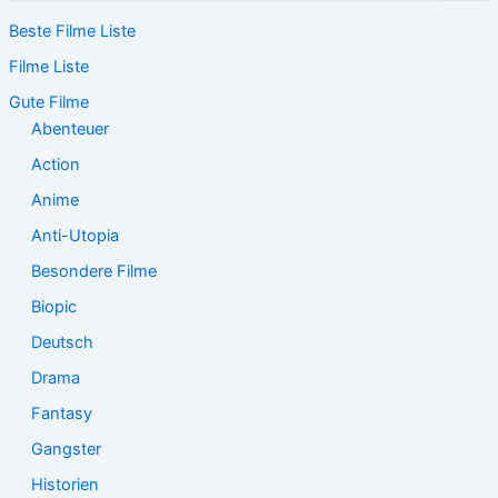
c
Beste Filme Liste
h
e
Filme Liste
n
n
Gute Filme
a
Abenteuer
c
Action
h
:
Anime
Anti-Utopia
Besondere Filme
Biopic
Deutsch
Drama
Fantasy
Gangster
Historien