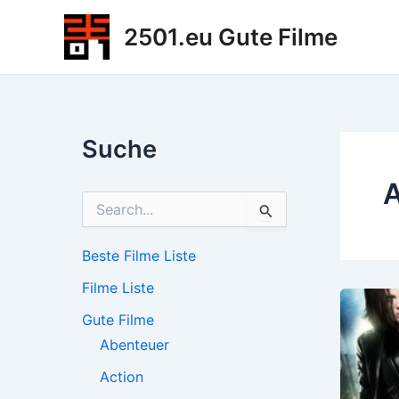
Zum
2501.eu Gute Filme
Inhalt
springen
Suche
A
S
u
c
h
Beste Filme Liste
e
Filme Liste
n
n
Gute Filme
a
c
Abenteuer
h
Action
: