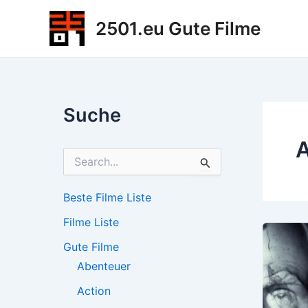
Zum
2501.eu Gute Filme
Inhalt
springen
Suche
A
S
u
c
h
Beste Filme Liste
e
Filme Liste
n
n
Gute Filme
a
c
Abenteuer
h
Action
: