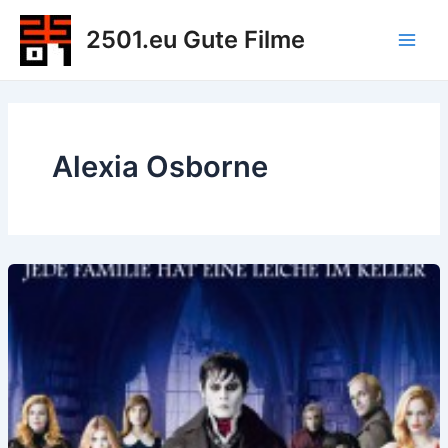
Zum
2501.eu Gute Filme
Inhalt
Main
springen
Men
Alexia Osborne