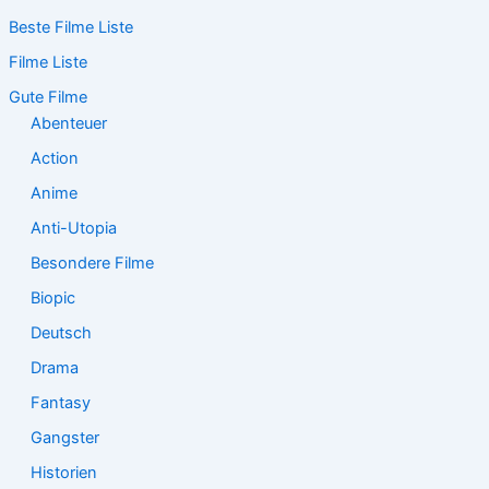
c
Beste Filme Liste
h
e
Filme Liste
n
n
Gute Filme
a
Abenteuer
c
Action
h
:
Anime
Anti-Utopia
Besondere Filme
Biopic
Deutsch
Drama
Fantasy
Gangster
Historien