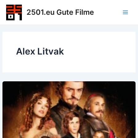
Zum
2501.eu Gute Filme
Inhalt
Main
springen
Men
Alex Litvak