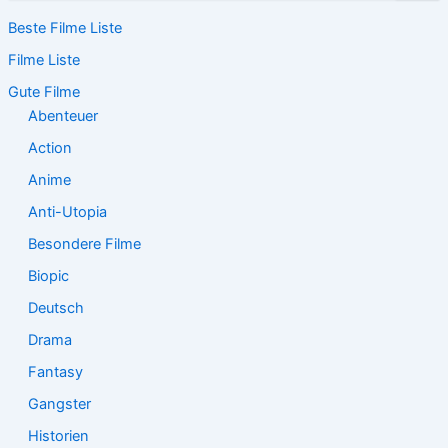
c
Beste Filme Liste
h
e
Filme Liste
n
n
Gute Filme
a
Abenteuer
c
Action
h
:
Anime
Anti-Utopia
Besondere Filme
Biopic
Deutsch
Drama
Fantasy
Gangster
Historien