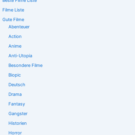
Beste Filme Liste
h
e
Filme Liste
n
n
Gute Filme
a
Abenteuer
c
Action
h
:
Anime
Anti-Utopia
Besondere Filme
Biopic
Deutsch
Drama
Fantasy
Gangster
Historien
Horror