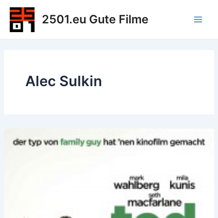
Zum
2501.eu Gute Filme
Inhalt
Main
springen
Men
Alec Sulkin