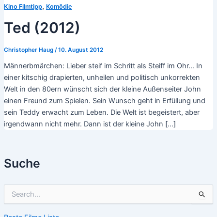
,
Kino Filmtipp
Komödie
Ted (2012)
Christopher Haug
/
10. August 2012
Männerbmärchen: Lieber steif im Schritt als Steiff im Ohr… In
einer kitschig drapierten, unheilen und politisch unkorrekten
Welt in den 80ern wünscht sich der kleine Außenseiter John
einen Freund zum Spielen. Sein Wunsch geht in Erfüllung und
sein Teddy erwacht zum Leben. Die Welt ist begeistert, aber
irgendwann nicht mehr. Dann ist der kleine John […]
Suche
S
u
c