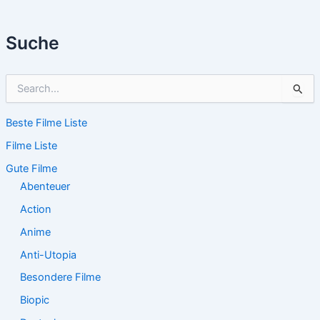
Suche
S
u
c
Beste Filme Liste
h
e
Filme Liste
n
n
Gute Filme
a
Abenteuer
c
Action
h
:
Anime
Anti-Utopia
Besondere Filme
Biopic