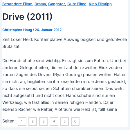
,
,
,
,
Besondere Filme
Drama
Gangster
Gute Filme
Kino Filmtipp
Drive (2011)
Christopher Haug
/
26. Januar 2012
Zeit Loser Held: Kontemplative Ausweglosigkeit und gefühlvolle
Brutalität.
Die Handschuhe sind wichtig. Er trägt sie zum Fahren. Und bei
anderen Gelegenheiten, die erst auf den zweiten Blick zu den
zarten Zügen des Drivers (Ryan Gosling) passen wollen. Hat er
sie nicht an, begleiten sie ihn lose hinten in die Jeans gesteckt,
so dass sie selbst seinen Schatten charakterisieren. Das wirkt
nicht aufgesetzt und nicht cool. Handschuhe sind nur ein
Werkzeug, wie fast alles in seinen ruhigen Händen. Da er
ebenso Rächer wie Retter, Albtraum wie Held ist, fällt seine
Seiten:
1
2
3
4
5
6