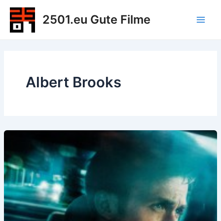
Zum
2501.eu Gute Filme
Inhalt
Main
springen
Men
Albert Brooks