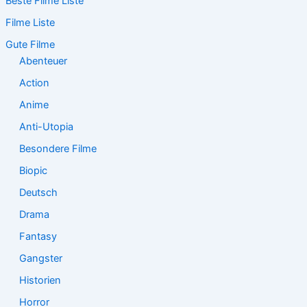
Beste Filme Liste
h
e
Filme Liste
n
n
Gute Filme
a
Abenteuer
c
Action
h
:
Anime
Anti-Utopia
Besondere Filme
Biopic
Deutsch
Drama
Fantasy
Gangster
Historien
Horror