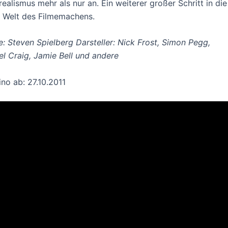
realismus mehr als nur an. Ein weiterer großer Schritt in die
 Welt des Filmemachens.
e: Steven Spielberg Darsteller: Nick Frost, Simon Pegg,
el Craig, Jamie Bell und andere
ino ab: 27.10.2011