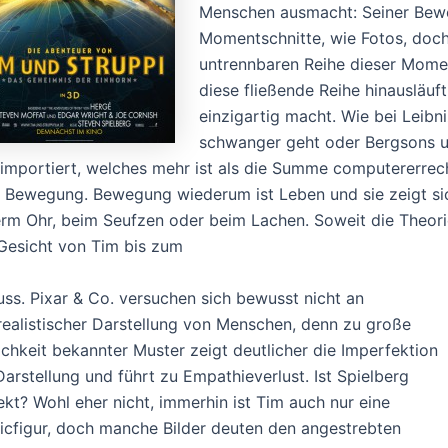
Menschen ausmacht: Seiner Bewe
Momentschnitte, wie Fotos, doch 
untrennbaren Reihe dieser Momen
diese fließende Reihe hinauslä
einzigartig macht. Wie bei Leibn
schwanger geht oder Bergsons un
 importiert, welches mehr ist als die Summe computererr
in Bewegung. Bewegung wiederum ist Leben und sie zeigt s
erm Ohr, beim Seufzen oder beim Lachen. Soweit die Theorie,
Gesicht von Tim bis zum
uss. Pixar & Co. versuchen sich bewusst nicht an
realistischer Darstellung von Menschen, denn zu große
ichkeit bekannter Muster zeigt deutlicher die Imperfektion
Darstellung und führt zu Empathieverlust. Ist Spielberg
ekt? Wohl eher nicht, immerhin ist Tim auch nur eine
cfigur, doch manche Bilder deuten den angestrebten