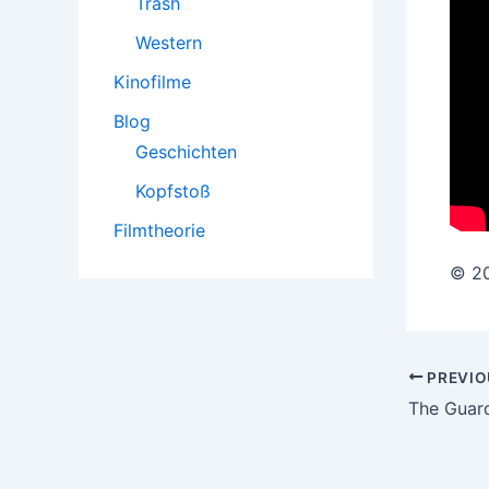
Trash
Western
Kinofilme
Blog
Geschichten
Kopfstoß
Filmtheorie
© 20
Post
PREVIO
navigatio
The Guard