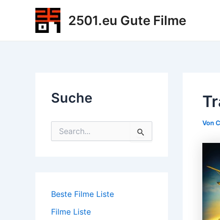
Zum
2501.eu Gute Filme
Inhalt
springen
Suche
Tr
Von
C
S
u
c
h
e
n
n
Beste Filme Liste
a
c
Filme Liste
h