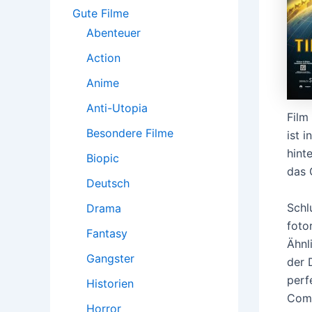
:
Gute Filme
Abenteuer
Action
Anime
Anti-Utopia
Film
Besondere Filme
ist 
hint
Biopic
das 
Deutsch
Schl
Drama
foto
Fantasy
Ähnl
Gangster
der 
perf
Historien
Comi
Horror