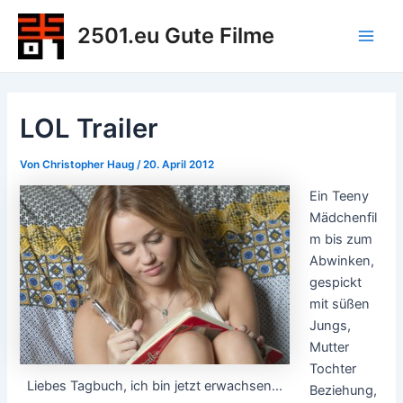
Zum
2501.eu Gute Filme
Inhalt
Main
springen
Men
LOL Trailer
Von
Christopher Haug
/
20. April 2012
Ein Teeny
Mädchenfil
m bis zum
Abwinken,
gespickt
mit süßen
Jungs,
Mutter
Tochter
Liebes Tagbuch, ich bin jetzt erwachsen...
Beziehung,