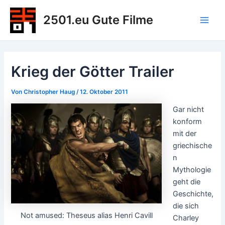
Zum
2501.eu Gute Filme
Inhalt
Main
springen
Men
Krieg der Götter Trailer
Von
Christopher Haug
/
12. Oktober 2011
Gar nicht
konform
mit der
griechische
n
Mythologie
geht die
Geschichte,
die sich
Not amused: Theseus alias Henri Cavill
Charley