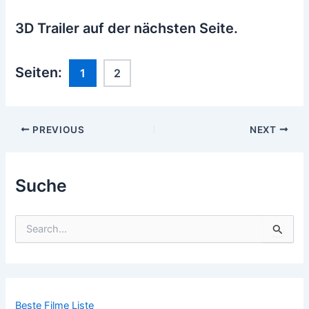
3D Trailer auf der nächsten Seite.
Seiten:
1
2
Post
PREVIOUS
NEXT
navigation
Suche
S
u
c
h
e
n
n
Beste Filme Liste