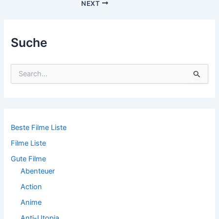
Post
NEXT
navigation
Suche
S
u
c
h
e
n
n
Beste Filme Liste
a
Filme Liste
c
h
Gute Filme
:
Abenteuer
Action
Anime
Anti-Utopia