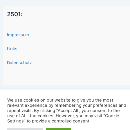
2501:
Impressum
Links
Datenschutz
We use cookies on our website to give you the most
Copyright © 2026 2501.eu Gute Filme |
relevant experience by remembering your preferences and
repeat visits. By clicking “Accept All”, you consent to the
use of ALL the cookies. However, you may visit "Cookie
Settings" to provide a controlled consent.