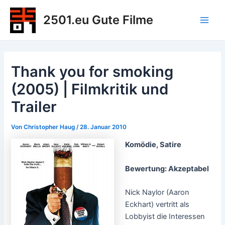
Zum
2501.eu Gute Filme
Inhalt
Main
springen
Men
Thank you for smoking
(2005) | Filmkritik und
Trailer
Von
Christopher Haug
/
28. Januar 2010
Komödie, Satire
Bewertung: Akzeptabel
Nick Naylor (Aaron
Eckhart) vertritt als
Lobbyist die Interessen