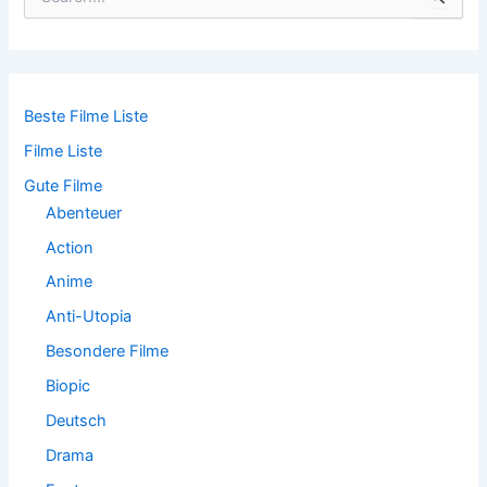
u
c
h
e
n
n
Beste Filme Liste
a
Filme Liste
c
h
Gute Filme
:
Abenteuer
Action
Anime
Anti-Utopia
Besondere Filme
Biopic
Deutsch
Drama