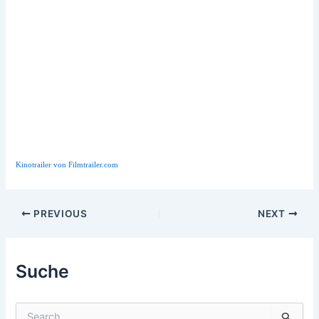
Kinotrailer von Filmtrailer.com
Post
PREVIOUS
NEXT
navigation
Suche
S