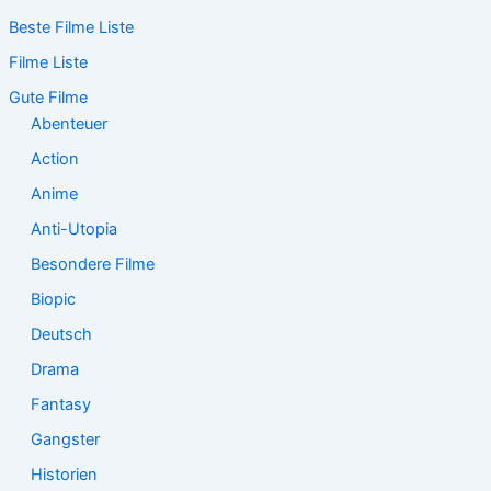
c
Beste Filme Liste
h
e
Filme Liste
n
n
Gute Filme
a
Abenteuer
c
Action
h
:
Anime
Anti-Utopia
Besondere Filme
Biopic
Deutsch
Drama
Fantasy
Gangster
Historien