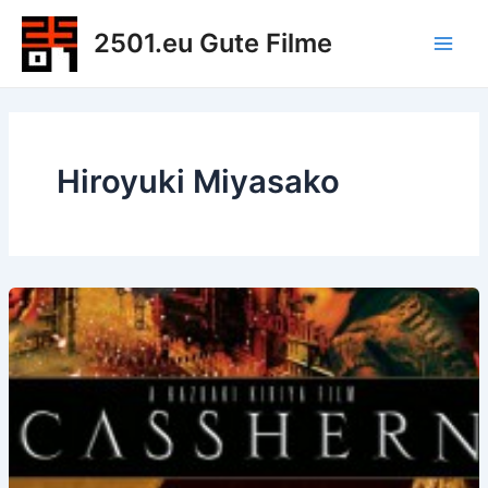
Zum
2501.eu Gute Filme
Inhalt
Main
springen
Men
Hiroyuki Miyasako