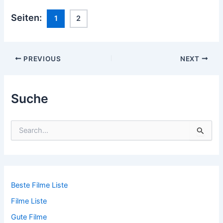
Seiten:
1
2
Post
PREVIOUS
NEXT
navigation
Suche
S
u
c
h
e
n
n
Beste Filme Liste
a
Filme Liste
c
h
Gute Filme