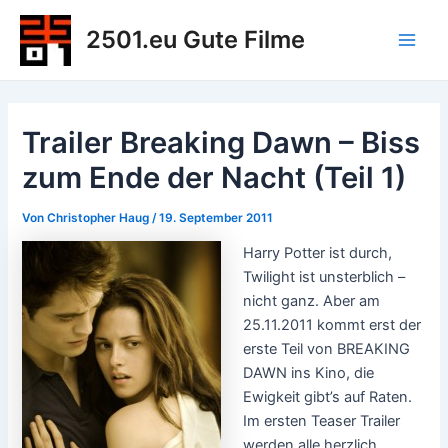
Zum
2501.eu Gute Filme
Inhalt
Main
springen
Men
Trailer Breaking Dawn – Biss
zum Ende der Nacht (Teil 1)
Von
Christopher Haug
/
19. September 2011
Harry Potter ist durch,
Twilight ist unsterblich –
nicht ganz. Aber am
25.11.2011 kommt erst der
erste Teil von BREAKING
DAWN ins Kino, die
Ewigkeit gibt’s auf Raten.
Im ersten Teaser Trailer
werden alle herzlich