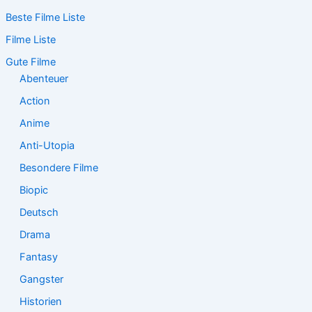
c
Beste Filme Liste
h
e
Filme Liste
n
n
Gute Filme
a
Abenteuer
c
Action
h
:
Anime
Anti-Utopia
Besondere Filme
Biopic
Deutsch
Drama
Fantasy
Gangster
Historien