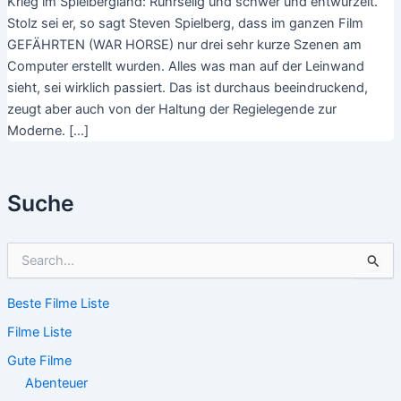
Krieg im Spielbergland: Rührselig und schwer und entwurzelt.
Stolz sei er, so sagt Steven Spielberg, dass im ganzen Film
GEFÄHRTEN (WAR HORSE) nur drei sehr kurze Szenen am
Computer erstellt wurden. Alles was man auf der Leinwand
sieht, sei wirklich passiert. Das ist durchaus beeindruckend,
zeugt aber auch von der Haltung der Regielegende zur
Moderne. […]
Suche
S
u
c
Beste Filme Liste
h
e
Filme Liste
n
n
Gute Filme
a
Abenteuer
c