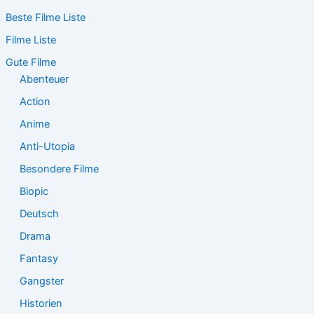
c
Beste Filme Liste
h
e
Filme Liste
n
n
Gute Filme
a
Abenteuer
c
Action
h
:
Anime
Anti-Utopia
Besondere Filme
Biopic
Deutsch
Drama
Fantasy
Gangster
Historien