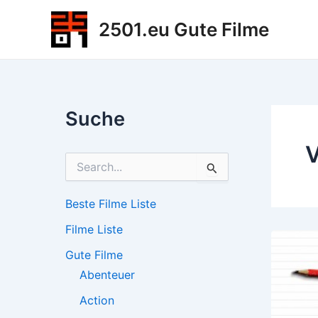
Zum
2501.eu Gute Filme
Inhalt
springen
Suche
V
S
u
c
h
Beste Filme Liste
e
Filme Liste
n
n
Gute Filme
a
c
Abenteuer
h
Action
: