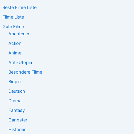
c
Beste Filme Liste
h
e
Filme Liste
n
n
Gute Filme
a
Abenteuer
c
Action
h
:
Anime
Anti-Utopia
Besondere Filme
Biopic
Deutsch
Drama
Fantasy
Gangster
Historien