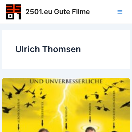
Zum
2501.eu Gute Filme
Inhalt
Main
springen
Men
Ulrich Thomsen