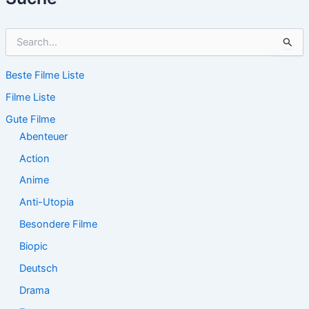
S
u
c
Beste Filme Liste
h
e
Filme Liste
n
n
Gute Filme
a
Abenteuer
c
Action
h
:
Anime
Anti-Utopia
Besondere Filme
Biopic
Deutsch
Drama