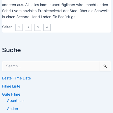
anderen aus. Als alles immer unerträglicher wird, macht er den
Schritt vom sozialen Problemviertel der Stadt über die Schwelle
in einen Second Hand Laden für Bedürftige
Seiten:
1
2
3
4
Suche
S
u
c
Beste Filme Liste
h
e
Filme Liste
n
n
Gute Filme
a
Abenteuer
c
Action
h