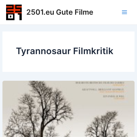
Zum
2501.eu Gute Filme
Inhalt
Main
springen
Men
Tyrannosaur Filmkritik