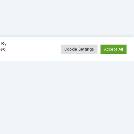
. By
led
Cookie Settings
Accept All