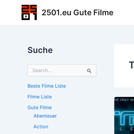
Zum
2501.eu Gute Filme
Inhalt
springen
Suche
T
S
u
c
h
Beste Filme Liste
e
Filme Liste
n
n
Gute Filme
a
c
Abenteuer
h
Action
: