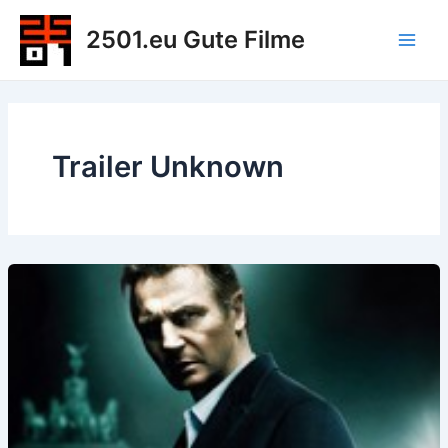
Zum
2501.eu Gute Filme
Inhalt
Main
springen
Men
Trailer Unknown