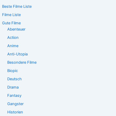
c
Beste Filme Liste
h
e
Filme Liste
n
n
Gute Filme
a
Abenteuer
c
Action
h
:
Anime
Anti-Utopia
Besondere Filme
Biopic
Deutsch
Drama
Fantasy
Gangster
Historien