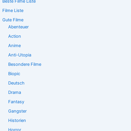
Beste Filme Liste
h
e
Filme Liste
n
n
Gute Filme
a
Abenteuer
c
Action
h
:
Anime
Anti-Utopia
Besondere Filme
Biopic
Deutsch
Drama
Fantasy
Gangster
Historien
Horror