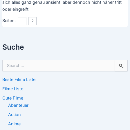
sich alles ganz genau ansieht, aber dennoch nicht näher tritt
oder eingreift
Seiten:
1
2
Suche
S
u
c
Beste Filme Liste
h
e
Filme Liste
n
n
Gute Filme
a
Abenteuer
c
Action
h
:
Anime