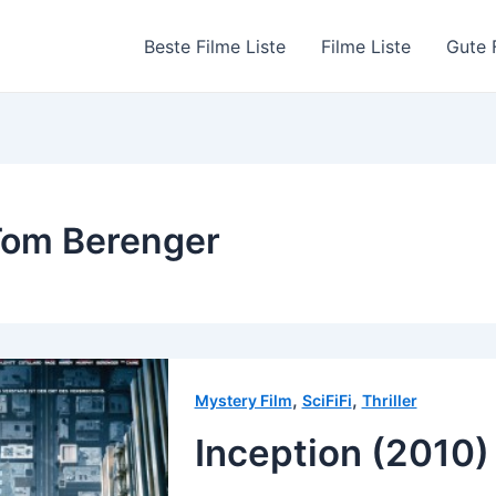
Beste Filme Liste
Filme Liste
Gute 
Tom Berenger
,
,
Mystery Film
SciFiFi
Thriller
Inception (2010)