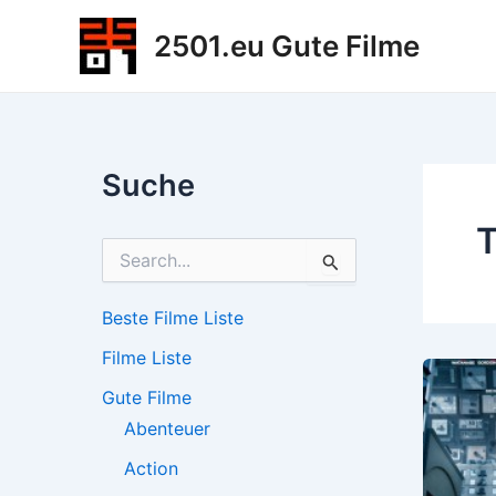
Zum
2501.eu Gute Filme
Inhalt
springen
Suche
S
u
c
h
Beste Filme Liste
e
Filme Liste
n
n
Gute Filme
a
c
Abenteuer
h
Action
: