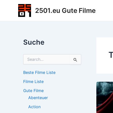
Zum
2501.eu Gute Filme
Inhalt
springen
Suche
T
S
u
c
h
Beste Filme Liste
e
Filme Liste
n
n
Gute Filme
a
c
Abenteuer
h
Action
: