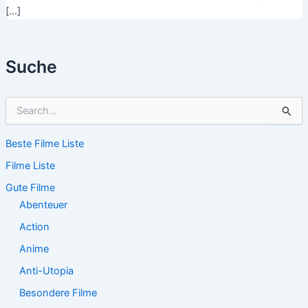
[…]
Suche
S
u
c
Beste Filme Liste
h
e
Filme Liste
n
n
Gute Filme
a
Abenteuer
c
Action
h
:
Anime
Anti-Utopia
Besondere Filme