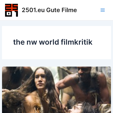
Zum
2501.eu Gute Filme
Inhalt
Main
springen
Men
the nw world filmkritik