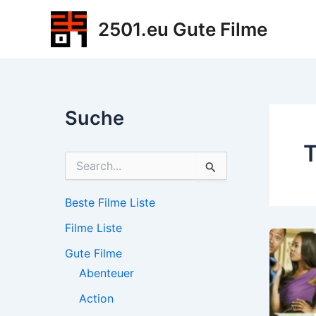
Zum
2501.eu Gute Filme
Inhalt
springen
Suche
T
S
u
c
h
Beste Filme Liste
e
Filme Liste
n
n
Gute Filme
a
c
Abenteuer
h
Action
: