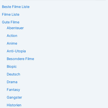
c
Beste Filme Liste
h
e
Filme Liste
n
n
Gute Filme
a
Abenteuer
c
Action
h
:
Anime
Anti-Utopia
Besondere Filme
Biopic
Deutsch
Drama
Fantasy
Gangster
Historien