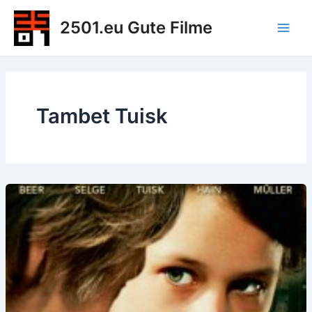
Zum
2501.eu Gute Filme
Inhalt
Main
springen
Men
Tambet Tuisk